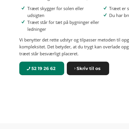
Træet skygger for solen eller
Træet er s
udsigten
Du har bru
Træet står for tæt på bygninger eller
ledninger
Vi benytter det rette udstyr og tilpasser metoden til op
kompleksitet. Det betyder, at du trygt kan overlade opga
træet står besværligt placeret.
52 19 26 62
Skriv til os