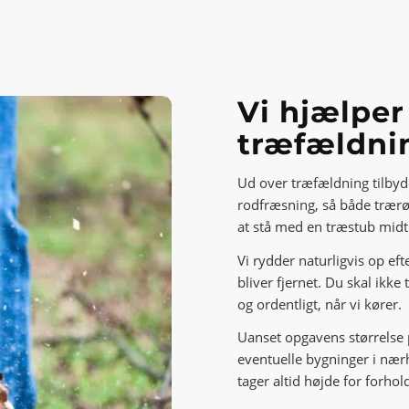
Vi hjælpe
træfældni
Ud over træfældning tilbyd
rodfræsning, så både trærød
at stå med en træstub midt 
Vi rydder naturligvis op eft
bliver fjernet. Du skal ikke
og ordentligt, når vi kører.
Uanset opgavens størrelse 
eventuelle bygninger i nær
tager altid højde for forhol