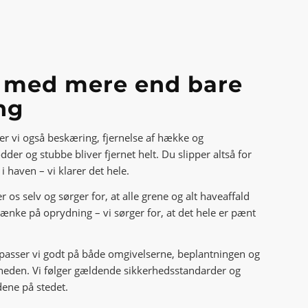
r med mere end bare
ng
er vi også beskæring, fjernelse af hække og
der og stubbe bliver fjernet helt. Du slipper altså for
i haven – vi klarer det hele.
er os selv og sørger for, at alle grene og alt haveaffald
 tænke på oprydning – vi sørger for, at det hele er pænt
passer vi godt på både omgivelserne, beplantningen og
heden. Vi følger gældende sikkerhedsstandarder og
dene på stedet.