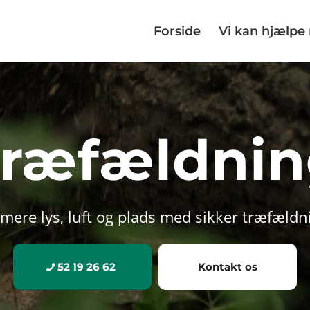
Forside
Vi kan hjælp
ræfældni
 mere lys, luft og plads med sikker træfældn
52 19 26 62
Kontakt os