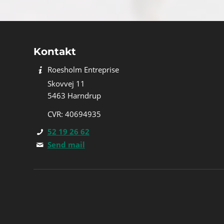
Kontakt
Roesholm Entreprise
Skovvej 11
5463 Harndrup
CVR: 40694935
52 19 26 62
Send mail