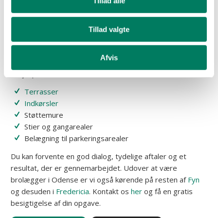
Tillad alle
Som brolægger i Odense løser vi både små og store
opgaver og vi sikrer, at underlaget bliver korrekt
Tillad valgte
opbygget. På den måde undgår du ujævnheder og
problemer med afvanding. Resultatet er en belægning,
der holder i mange år og passer til omgivelserne.
Afvis
Vi hjælper blandt andet med:
Terrasser
Indkørsler
Støttemure
Stier og gangarealer
Belægning til parkeringsarealer
Du kan forvente en god dialog, tydelige aftaler og et
resultat, der er gennemarbejdet. Udover at være
brolægger i Odense er vi også kørende på resten af
Fyn
og desuden i
Fredericia
. Kontakt os
her
og få en gratis
besigtigelse af din opgave.